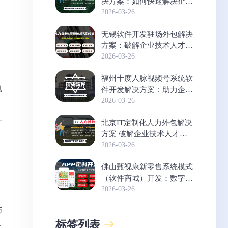
决方案：如何快速解决企业
技术人才短缺难题？
2026-03-26
无锡软件开发驻场外包解决
方案：破解企业技术人才招
聘难题
2026-03-26
福州十度人脉视频号系统软
包
件开发解决方案：助力企业
高效运营与数字化转型
2026-03-26
。
才
北京IT定制化人力外包解决
方案 破解企业技术人才短
缺难题
2026-03-26
佛山甄视康新零售系统模式
（软件商城）开发：数字化
转型的高效解决方案
2026-03-26
师
标签列表